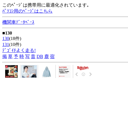
このﾍﾟｰｼﾞは携帯用に最適化されています｡
ﾊﾟｿｺﾝ用のﾍﾟｰｼﾞはこちら
機関車ﾃﾞｰﾀﾍﾞｰｽ
■130
130
(18件)
131
(10件)
ﾃﾞｺﾞｲﾁよく走る!
掲
草
予
時
写
昔
DB
鹿
宿