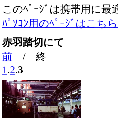
このﾍﾟｰｼﾞは携帯用に
ﾊﾟｿｺﾝ用のﾍﾟｰｼﾞはこちら
赤羽踏切にて
前
/ 終
1
.
2
.
3