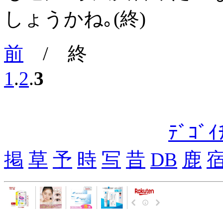
しょうかね｡(終)
前
/ 終
1
.
2
.
3
ﾃﾞｺﾞ
掲
草
予
時
写
昔
DB
鹿