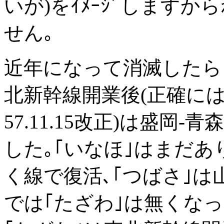
いが)をｲﾒｰｼﾞしますか
せん｡
近年になって消滅したら
北新幹線開業後(正確に
57.11.15改正)は盛
した｡｢いなほ｣はまだあ
く線で復活､｢つばさ｣は
では｢たざわ｣は無くな