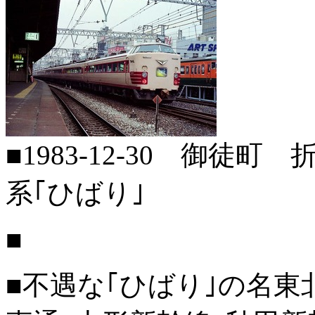
■1983-12-30 御徒
系｢ひばり｣
■
■不遇な｢ひばり｣の名東