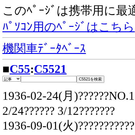
このﾍﾟｰｼﾞは携帯用に
ﾊﾟｿｺﾝ用のﾍﾟｰｼﾞはこちら
機関車ﾃﾞｰﾀﾍﾞｰｽ
■
C55
:
C5521
1936-02-24(月)??????NO.16
2/24?????? 3/12???????
1936-09-01(火)???????????