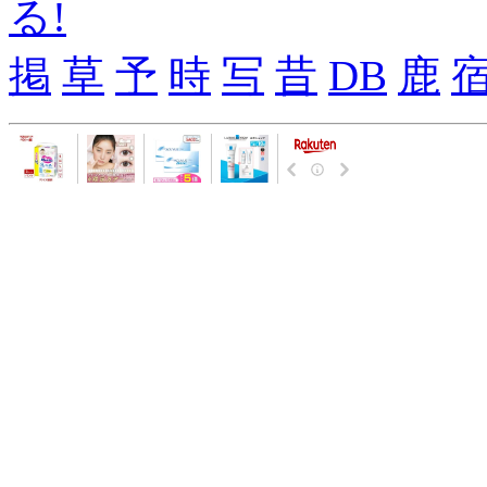
る!
掲
草
予
時
写
昔
DB
鹿