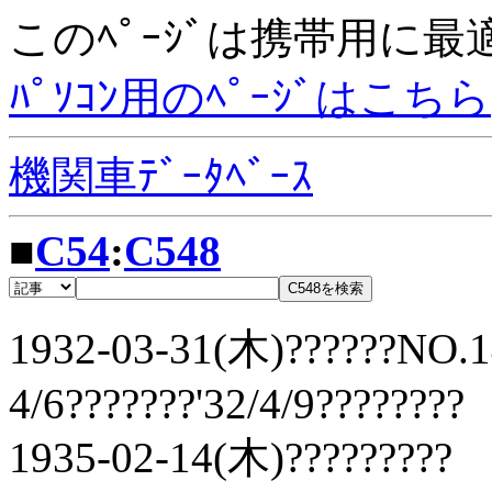
このﾍﾟｰｼﾞは携帯用に
ﾊﾟｿｺﾝ用のﾍﾟｰｼﾞはこちら
機関車ﾃﾞｰﾀﾍﾞｰｽ
■
C54
:
C548
1932-03-31(木)??????NO.14
4/6???????'32/4/9????????
1935-02-14(木)?????????