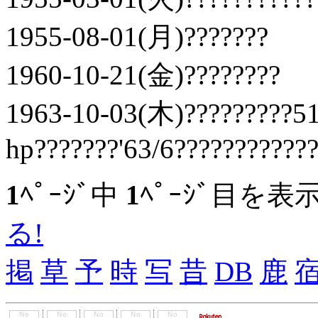
1955-08-01(月)???????
1960-10-21(金)????????
1963-10-03(木)?????????51
hp???????'63/6???????????
1
ﾍﾟｰｼﾞ中
1
ﾍﾟｰｼﾞ目を表
る!
掲
草
予
時
写
昔
DB
鹿