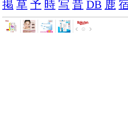
掲
草
予
時
写
昔
DB
鹿