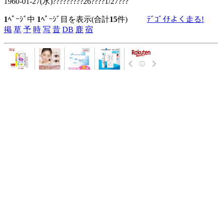
1960-01-27(水)?????????26????1/27???
1
ﾍﾟｰｼﾞ中
1
ﾍﾟｰｼﾞ目を表示(合計
15
件)
ﾃﾞｺﾞｲﾁよく走る!
掲
草
予
時
写
昔
DB
鹿
宿