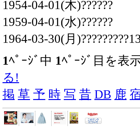
1954-04-01(木)??????
1959-04-01(水)??????
1964-03-30(月)?????????13
1
ﾍﾟｰｼﾞ中
1
ﾍﾟｰｼﾞ目を表
る!
掲
草
予
時
写
昔
DB
鹿