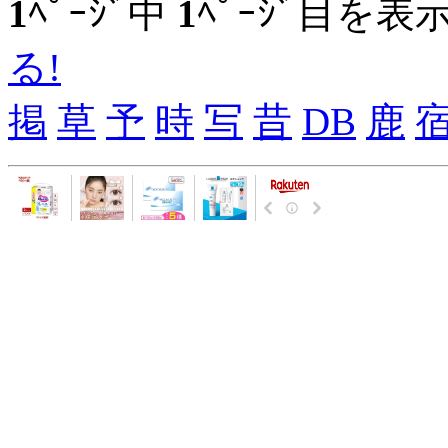
1
ﾍﾟｰｼﾞ中
1
ﾍﾟｰｼﾞ目を表
る!
掲
草
予
時
写
昔
DB
鹿