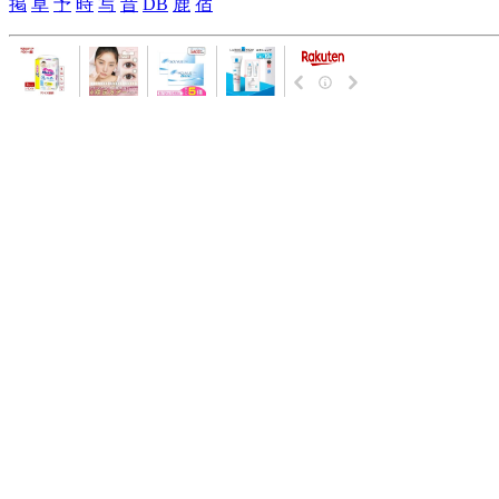
掲
草
予
時
写
昔
DB
鹿
宿