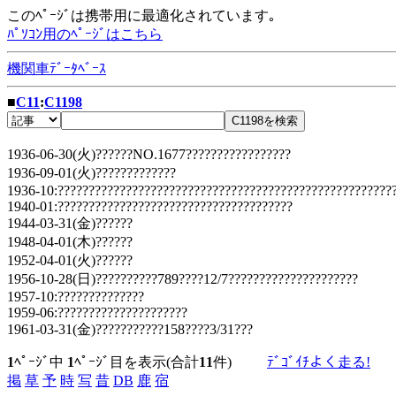
このﾍﾟｰｼﾞは携帯用に最適化されています｡
ﾊﾟｿｺﾝ用のﾍﾟｰｼﾞはこちら
機関車ﾃﾞｰﾀﾍﾞｰｽ
■
C11
:
C1198
1936-06-30(火)??????NO.1677?????????????????
1936-09-01(火)?????????????
1936-10:???????????????????????????????????????????????????????
1940-01:??????????????????????????????????????
1944-03-31(金)??????
1948-04-01(木)??????
1952-04-01(火)??????
1956-10-28(日)??????????789????12/7?????????????????????
1957-10:??????????????
1959-06:?????????????????????
1961-03-31(金)???????????158????3/31???
1
ﾍﾟｰｼﾞ中
1
ﾍﾟｰｼﾞ目を表示(合計
11
件)
ﾃﾞｺﾞｲﾁよく走る!
掲
草
予
時
写
昔
DB
鹿
宿