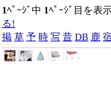
1
ﾍﾟｰｼﾞ中
1
ﾍﾟｰｼﾞ目を表
る!
掲
草
予
時
写
昔
DB
鹿