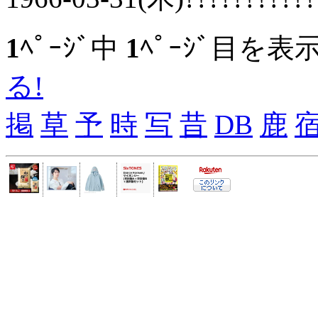
1
ﾍﾟｰｼﾞ中
1
ﾍﾟｰｼﾞ目を表
る!
掲
草
予
時
写
昔
DB
鹿