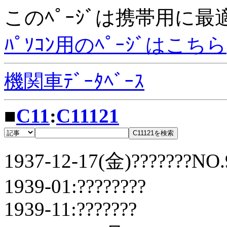
このﾍﾟｰｼﾞは携帯用に
ﾊﾟｿｺﾝ用のﾍﾟｰｼﾞはこちら
機関車ﾃﾞｰﾀﾍﾞｰｽ
■
C11
:
C11121
1937-12-17(金)???????NO.9
1939-01:????????
1939-11:???????