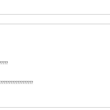
?????
????????????????????