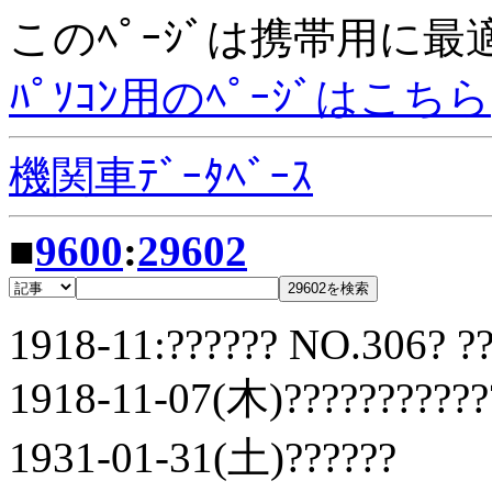
このﾍﾟｰｼﾞは携帯用に
ﾊﾟｿｺﾝ用のﾍﾟｰｼﾞはこちら
機関車ﾃﾞｰﾀﾍﾞｰｽ
■
9600
:
29602
1918-11:?????? NO.306? ??
1918-11-07(木)???????????
1931-01-31(土)??????