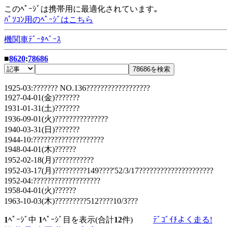
このﾍﾟｰｼﾞは携帯用に最適化されています｡
ﾊﾟｿｺﾝ用のﾍﾟｰｼﾞはこちら
機関車ﾃﾞｰﾀﾍﾞｰｽ
■
8620
:
78686
1925-03:??????? NO.136??????????????????
1927-04-01(金)???????
1931-01-31(土)???????
1936-09-01(火)???????????????
1940-03-31(日)???????
1944-10:????????????????????
1948-04-01(木)??????
1952-02-18(月)???????????
1952-03-17(月)?????????149????'52/3/17?????????????????????
1952-04:???????????????????
1958-04-01(火)??????
1963-10-03(木)?????????512????10/3???
1
ﾍﾟｰｼﾞ中
1
ﾍﾟｰｼﾞ目を表示(合計
12
件)
ﾃﾞｺﾞｲﾁよく走る!