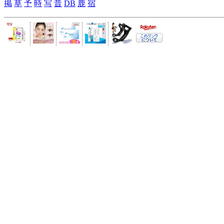
掲
草
予
時
写
昔
DB
鹿
宿