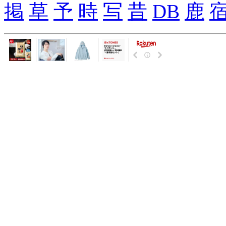
掲
草
予
時
写
昔
DB
鹿