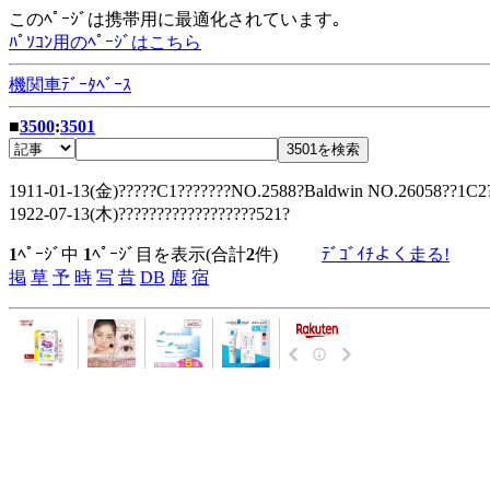
このﾍﾟｰｼﾞは携帯用に最適化されています｡
ﾊﾟｿｺﾝ用のﾍﾟｰｼﾞはこちら
機関車ﾃﾞｰﾀﾍﾞｰｽ
■
3500
:
3501
1911-01-13(金)?????C1???????NO.2588?Baldwin NO.26058??1C2??
1922-07-13(木)??????????????????521?
1
ﾍﾟｰｼﾞ中
1
ﾍﾟｰｼﾞ目を表示(合計
2
件)
ﾃﾞｺﾞｲﾁよく走る!
掲
草
予
時
写
昔
DB
鹿
宿