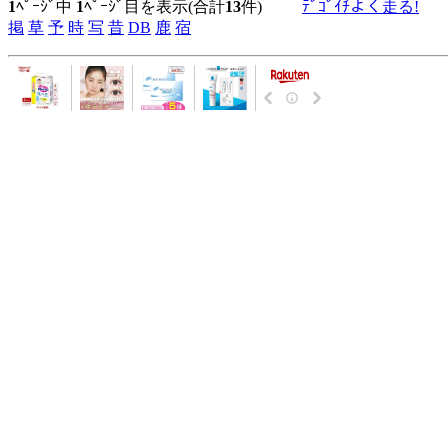
1
ﾍﾟｰｼﾞ中
1
ﾍﾟｰｼﾞ目を表示(合計
13
件)
ﾃﾞｺﾞｲﾁよく走る!
掲
草
予
時
写
昔
DB
鹿
宿