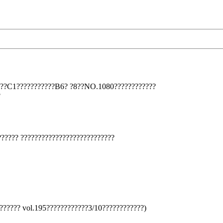
????C1???????????B6? ?8??NO.1080????????????
?
????? ???????????????????????????
????? vol.195????????????3/10????????????)