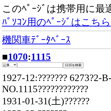
このﾍﾟｰｼﾞは携帯用に
ﾊﾟｿｺﾝ用のﾍﾟｰｼﾞはこちら
機関車ﾃﾞｰﾀﾍﾞｰｽ
■
1070
:
1115
1927-12:??????? 6273?2-B
NO.1115????????????
1931-01-31(土)??????