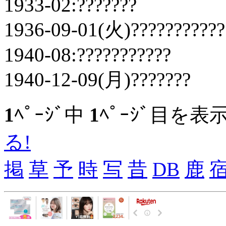
1933-02:???????
1936-09-01(火)???????????
1940-08:???????????
1940-12-09(月)???????
1
ﾍﾟｰｼﾞ中
1
ﾍﾟｰｼﾞ目を表
る!
掲
草
予
時
写
昔
DB
鹿