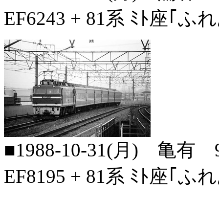
EF6243 + 81系 ﾐﾄ座｢ふ
■1988-10-31(月) 亀有
EF8195 + 81系 ﾐﾄ座｢ふ