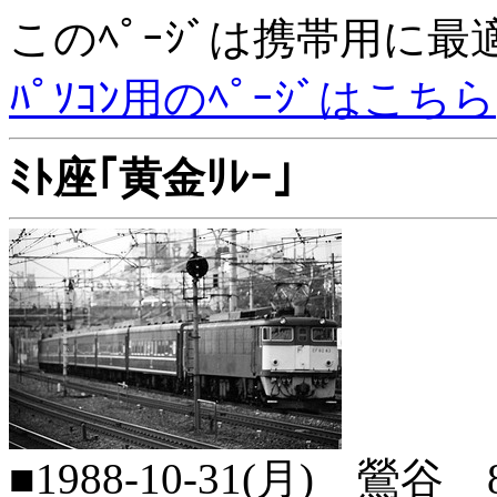
このﾍﾟｰｼﾞは携帯用に
ﾊﾟｿｺﾝ用のﾍﾟｰｼﾞはこちら
ﾐﾄ座｢黄金ﾘﾚｰ｣
■1988-10-31(月) 鶯谷