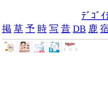
ﾃﾞｺﾞ
掲
草
予
時
写
昔
DB
鹿