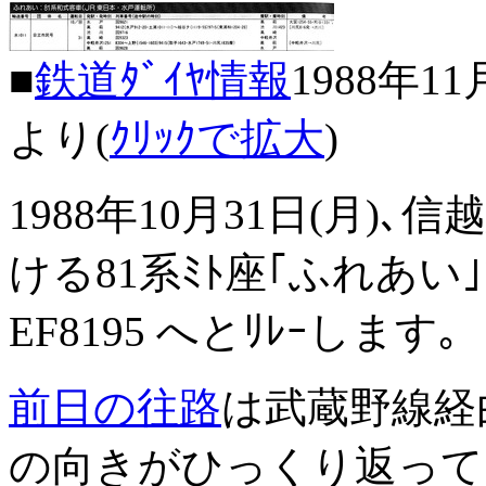
■
鉄道ﾀﾞｲﾔ情報
1988年1
より(
ｸﾘｯｸで拡大
)
1988年10月31日(月)
ける81系ﾐﾄ座｢ふれあい｣
EF8195 へとﾘﾚｰします｡
前日の往路
は武蔵野線経
の向きがひっくり返って