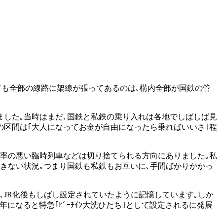
しても全部の線路に架線が張ってあるのは､構内全部が国鉄の管
きました｡当時はまだ､国鉄と私鉄の乗り入れは各地でしばしば見
の区間は｢大人になってお金が自由になったら乗ればいいさ｣程
車率の悪い臨時列車などは切り捨てられる方向にありました｡私
できない状況｡つまり国鉄も私鉄もお互いに､手間ばかりかかっ
､JR化後もしばし設定されていたように記憶しています｡しか
年になると特急｢ﾋﾞｰﾁｲﾝ大洗ひたち｣として設定されるに発展