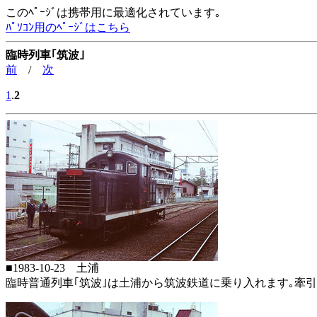
このﾍﾟｰｼﾞは携帯用に最適化されています｡
ﾊﾟｿｺﾝ用のﾍﾟｰｼﾞはこちら
臨時列車｢筑波｣
前
/
次
1
.
2
■1983-10-23 土浦
臨時普通列車｢筑波｣は土浦から筑波鉄道に乗り入れます｡牽引機もD