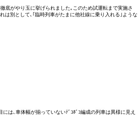
不徹底がやり玉に挙げられました｡このため試運転まで実施さ
り入れは別として､｢臨時列車がたまに他社線に乗り入れる｣ような
た目には､車体幅が揃っていないﾃﾞｺﾎﾞｺ編成の列車は異様に見え