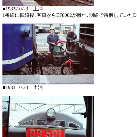
■1983-10-23 土浦
1番線に転線後､客車からEF8062が離れ､側線で待機していたD
■1983-10-23 土浦