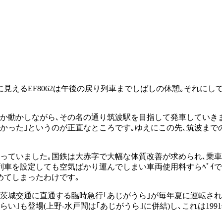
見えるEF8062は午後の戻り列車までしばしの休憩｡それに
ちょこまか動かしながら､その名の通り筑波駅を目指して発車してい
なかった｣というのが正直なところです｡ゆえにこの先､筑波まで
っていました｡国鉄は大赤字で大幅な体質改善が求められ､乗
通列車を設定しても空気ばかり運んでしまい車両使用料すらﾍﾟｲ
めてしまったわけです｡
､茨城交通に直通する臨時急行｢あじがうら｣が毎年夏に運転され
も登場(上野-水戸間は｢あじがうら｣に併結)し､これは1991