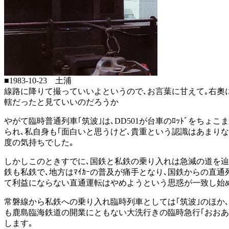
■1983-10-23 土浦
線路に降りて撮っていいよというので､お言葉に甘えて｡右奧に
轄だったと見ていいのだろうか
やがて臨時普通列車｢筑波｣は､DD501が台車のﾛｯﾄﾞを
られ､私自身も｢面白いと思うけど､貴重という認識はあまり
度の気持ちでした｡
しかしこのときすでに､国鉄と私鉄の乗り入れは急減の道を辿
鉄も私鉄で､地方はﾏｲｶｰの普及が痛手となり､国鉄からの直
て利益にならない直通運転はやめようという思惑が一致し始
常磐線から私鉄への乗り入れ臨時列車としては｢筑波｣のほか
も鹿島臨海鉄道の開業にともない大洗行きの臨時急行｢おおあらい｣
します｡