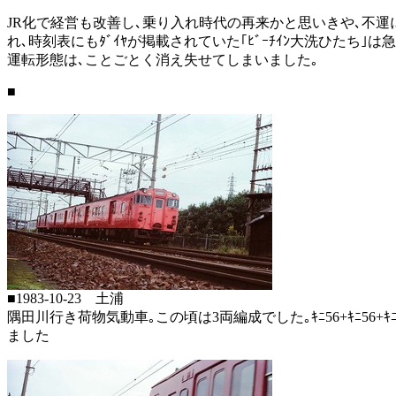
JR化で経営も改善し､乗り入れ時代の再来かと思いきや､不
れ､時刻表にもﾀﾞｲﾔが掲載されていた｢ﾋﾞｰﾁｲﾝ大洗ひた
運転形態は､ことごとく消え失せてしまいました｡
■
■1983-10-23 土浦
隅田川行き荷物気動車｡この頃は3両編成でした｡ｷﾆ56+ｷﾆ5
ました