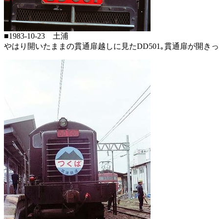
■1983-10-23 土浦
やはり開いたままの貫通扉越しに見たDD501｡貫通扉が開きっ