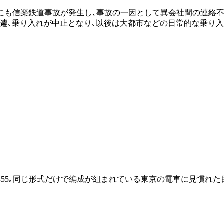
運にも信楽鉄道事故が発生し､事故の一因として異会社間の連絡
ち｣は急遽､乗り入れが中止となり､以後は大都市などの日常的な乗
6+ｷﾆ55｡同じ形式だけで編成が組まれている東京の電車に見慣れ