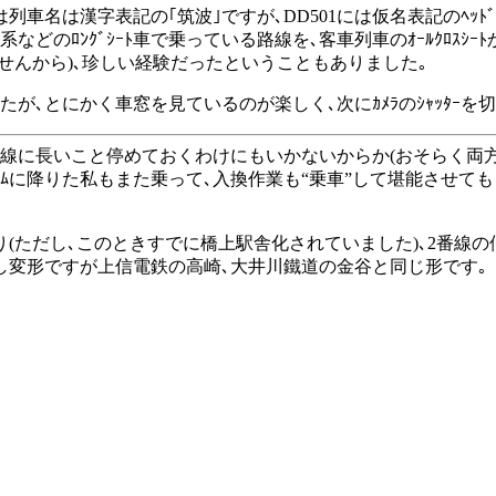
車名は漢字表記の｢筑波｣ですが､DD501には仮名表記のﾍｯﾄ
系などのﾛﾝｸﾞｼｰﾄ車で乗っている路線を､客車列車のｵｰﾙｸﾛｽ
せんから)､珍しい経験だったということもありました｡
､とにかく車窓を見ているのが楽しく､次にｶﾒﾗのｼｬｯﾀｰを
本線に長いこと停めておくわけにもいかないからか(おそらく両方
ｰﾑに降りた私もまた乗って､入換作業も“乗車”して堪能させてもら
(ただし､このときすでに橋上駅舎化されていました)､2番線の
し変形ですが上信電鉄の高崎､大井川鐵道の金谷と同じ形です｡