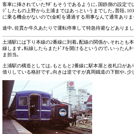
客車に挿されていたｻﾎﾞもそうであるように､国鉄側の設定では列
ｼﾞしたもの上野から土浦まではあっというまでした｡普段､103
に乗る機会がないので(金町を通過する用事なんて通常ありま
途中､佐貫か牛久あたりで運転停車して特急待避などありましたが
土浦駅には下り本線の2番線に到着｡配線の関係か､それとも
線します｡転線したらまたﾄﾞｱを開けるというので､いったんﾎ
ま担当｡
土浦駅の構造としては､もともと2番線に駅本屋と改札口があり
借りしている格好です｡向きは逆ですが真岡鐵道の下館や､少