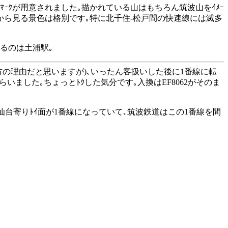
ﾞﾏｰｸが用意されました｡描かれている山はもちろん筑波山をｲﾒｰ
ｼｰﾄから見る景色は格別です｡特に北千住-松戸間の快速線には滅多
切るのは土浦駅｡
の理由だと思いますが)､いったん客扱いした後に1番線に転
いました｡ちょっとﾄｸした気分です｡入換はEF8062がそのま
仙台寄りﾄｲ面が1番線になっていて､筑波鉄道はこの1番線を間