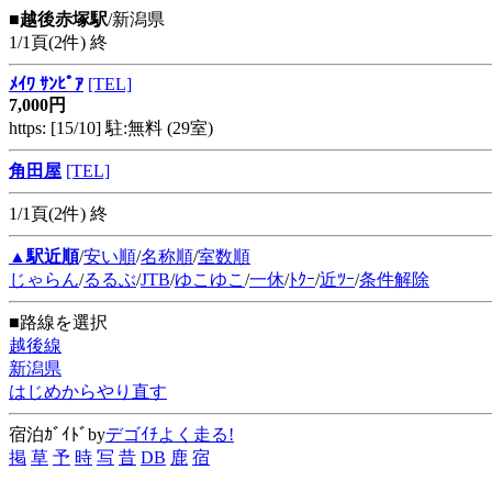
■越後赤塚駅
/新潟県
1/1頁(2件) 終
ﾒｲﾜ ｻﾝﾋﾟｱ
[TEL]
7,000円
https: [15/10] 駐:無料 (29室)
角田屋
[TEL]
1/1頁(2件) 終
▲駅近順
/
安い順
/
名称順
/
室数順
じゃらん
/
るるぶ
/
JTB
/
ゆこゆこ
/
一休
/
ﾄｸｰ
/
近ﾂｰ
/
条件解除
■路線を選択
越後線
新潟県
はじめからやり直す
宿泊ｶﾞｲﾄﾞby
デゴｲﾁよく走る!
掲
草
予
時
写
昔
DB
鹿
宿