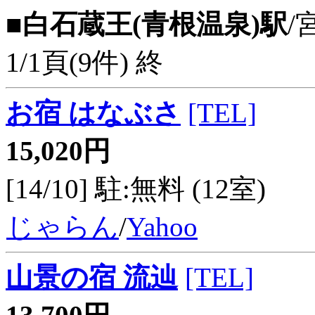
■白石蔵王(青根温泉)駅
/
1/1頁(9件) 終
お宿 はなぶさ
[TEL]
15,020円
[14/10] 駐:無料 (12室)
じゃらん
/
Yahoo
山景の宿 流辿
[TEL]