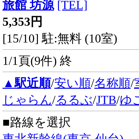
旅館 坊源
[TEL]
5,353円
[15/10] 駐:無料 (10室)
1/1頁(9件) 終
▲駅近順
/
安い順
/
名称順
/
じゃらん
/
るるぶ
/
JTB
/
ゆ
■路線を選択
東北新幹線(東京-仙台)