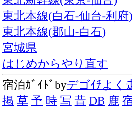
東北本線(白石-仙台-利府
東北本線(郡山-白石)
宮城県
はじめからやり直す
宿泊ｶﾞｲﾄﾞby
デゴｲﾁよく
掲
草
予
時
写
昔
DB
鹿