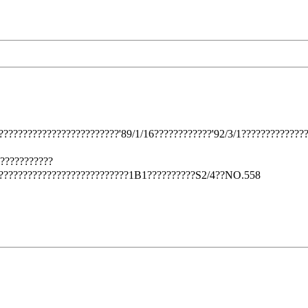
?????????????????????????'89/1/16????????????'92/3/1?????????????
???????????
???????????????????????????1B1??????????S2/4??NO.558