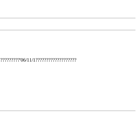
??????????'06/11/1???????????????????