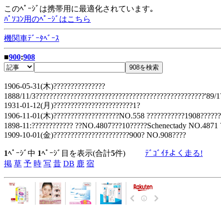
このﾍﾟｰｼﾞは携帯用に最適化されています｡
ﾊﾟｿｺﾝ用のﾍﾟｰｼﾞはこちら
機関車ﾃﾞｰﾀﾍﾞｰｽ
■
900
:
908
1906-05-31(木)???????????????
1888/11/3?????????????????????????????????????????????????'89/1
1931-01-12(月)???????????????????????1?
1906-11-01(木)???????????????????NO.558 ???????????1908??????
1898-11:???????????? ??NO.4807???10?????Schenectady NO.4871 
1909-10-01(金)??????????????????????900? NO.908????
1
ﾍﾟｰｼﾞ中
1
ﾍﾟｰｼﾞ目を表示(合計
5
件)
ﾃﾞｺﾞｲﾁよく走る!
掲
草
予
時
写
昔
DB
鹿
宿