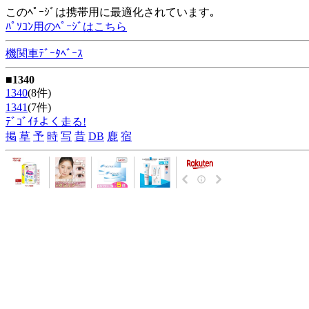
このﾍﾟｰｼﾞは携帯用に最適化されています｡
ﾊﾟｿｺﾝ用のﾍﾟｰｼﾞはこちら
機関車ﾃﾞｰﾀﾍﾞｰｽ
■1340
1340
(8件)
1341
(7件)
ﾃﾞｺﾞｲﾁよく走る!
掲
草
予
時
写
昔
DB
鹿
宿