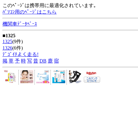
このﾍﾟｰｼﾞは携帯用に最適化されています｡
ﾊﾟｿｺﾝ用のﾍﾟｰｼﾞはこちら
機関車ﾃﾞｰﾀﾍﾞｰｽ
■1325
1325
(9件)
1326
(6件)
ﾃﾞｺﾞｲﾁよく走る!
掲
草
予
時
写
昔
DB
鹿
宿